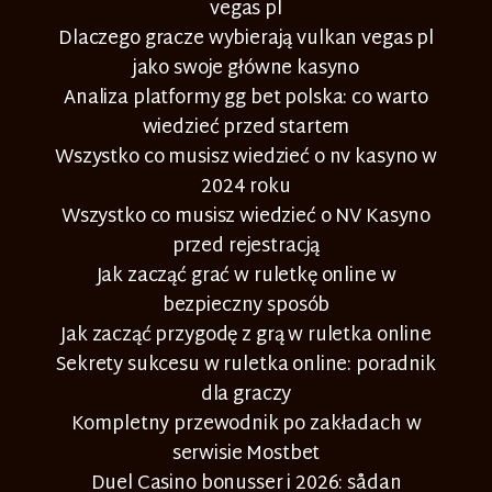
vegas pl
Dlaczego gracze wybierają vulkan vegas pl
jako swoje główne kasyno
Analiza platformy gg bet polska: co warto
wiedzieć przed startem
Wszystko co musisz wiedzieć o nv kasyno w
2024 roku
Wszystko co musisz wiedzieć o NV Kasyno
przed rejestracją
Jak zacząć grać w ruletkę online w
bezpieczny sposób
Jak zacząć przygodę z grą w ruletka online
Sekrety sukcesu w ruletka online: poradnik
dla graczy
Kompletny przewodnik po zakładach w
serwisie Mostbet
Duel Casino bonusser i 2026: sådan