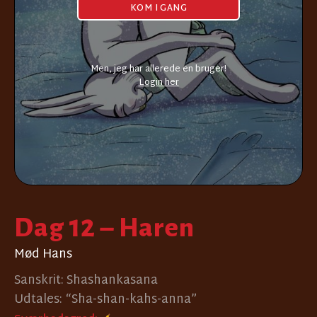
Men, jeg har allerede en bruger!
Login her
Dag 12 – Haren
Mød Hans
Sanskrit: Shashankasana
Udtales: “Sha-shan-kahs-anna”