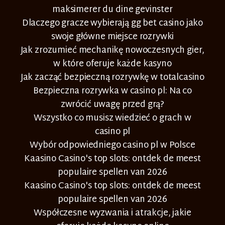
maksimerer du dine gevinster
Dlaczego gracze wybierają gg bet casino jako
swoje główne miejsce rozrywki
Jak zrozumieć mechanikę nowoczesnych gier,
w które oferuje każde kasyno
Jak zacząć bezpieczną rozrywkę w totalcasino
Bezpieczna rozrywka w casino pl: Na co
zwrócić uwagę przed grą?
Wszystko co musisz wiedzieć o grach w
casino pl
Wybór odpowiedniego casino pl w Polsce
Kaasino Casino's top slots: ontdek de meest
populaire spellen van 2026
Kaasino Casino's top slots: ontdek de meest
populaire spellen van 2026
Współczesne wyzwania i atrakcje, jakie